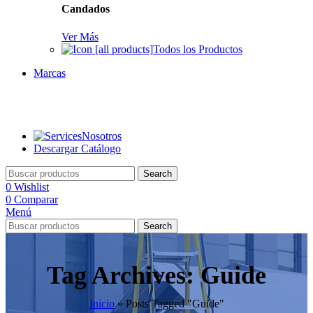
Candados
Ver Más
Todos los Productos
Marcas
Nosotros
Descargar Catálogo
Search
0
Wishlist
0
Comparar
Menú
Search
Tag Archives: Guide
Inicio
»
Posts Tagged "Guide"