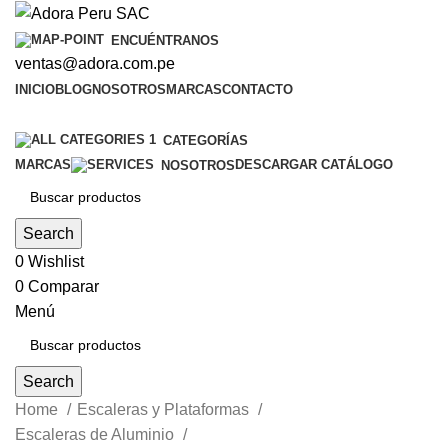
ENCUÉNTRANOS
ventas@adora.com.pe
INICIO
BLOG
NOSOTROS
MARCAS
CONTACTO
CATEGORÍAS
MARCAS
DESCARGAR CATÁLOGO
NOSOTROS
Search
0
Wishlist
0
Comparar
Menú
Search
Home
Escaleras y Plataformas
Escaleras de Aluminio