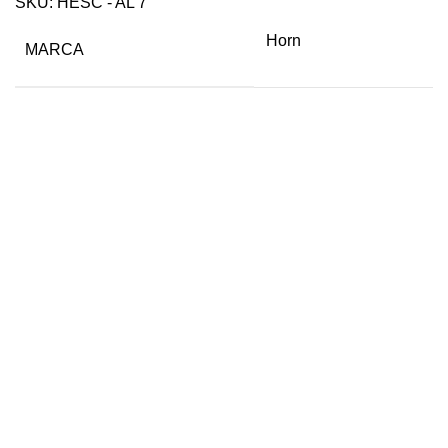
SKU:
HESC - AL 7
Horn
MARCA