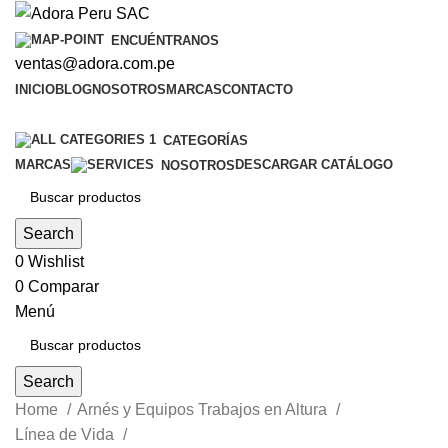
ENCUÉNTRANOS
ventas@adora.com.pe
INICIO
BLOG
NOSOTROS
MARCAS
CONTACTO
CATEGORÍAS
MARCAS
DESCARGAR CATÁLOGO
NOSOTROS
Search
0
Wishlist
0
Comparar
Menú
Search
Home
Arnés y Equipos Trabajos en Altura
Línea de Vida