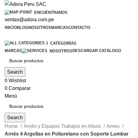
ENCUÉNTRANOS
ventas@adora.com.pe
INICIO
BLOG
NOSOTROS
MARCAS
CONTACTO
CATEGORÍAS
MARCAS
DESCARGAR CATÁLOGO
NOSOTROS
Search
0
Wishlist
0
Comparar
Menú
Search
Home
Arnés y Equipos Trabajos en Altura
Arnes
Arnés 4 Argollas en Poliuretano con Soporte Lumbar